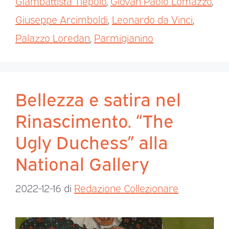
Giambattista Tiepolo
,
Giovan Paolo Lomazzo
,
Giuseppe Arcimboldi
,
Leonardo da Vinci
,
Palazzo Loredan
,
Parmigianino
Bellezza e satira nel
Rinascimento. “The
Ugly Duchess” alla
National Gallery
2022-12-16
di
Redazione Collezionare