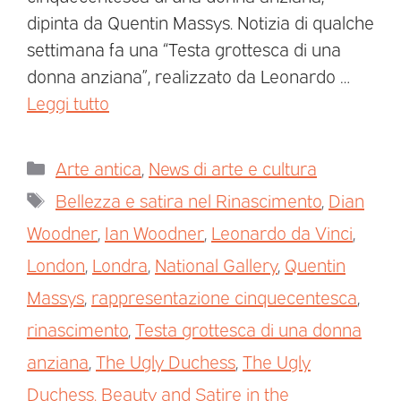
dipinta da Quentin Massys. Notizia di qualche
settimana fa una “Testa grottesca di una
donna anziana”, realizzato da Leonardo …
Leggi tutto
Arte antica
,
News di arte e cultura
Bellezza e satira nel Rinascimento
,
Dian
Woodner
,
Ian Woodner
,
Leonardo da Vinci
,
London
,
Londra
,
National Gallery
,
Quentin
Massys
,
rappresentazione cinquecentesca
,
rinascimento
,
Testa grottesca di una donna
anziana
,
The Ugly Duchess
,
The Ugly
Duchess. Beauty and Satire in the