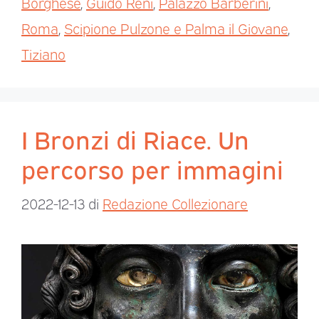
Borghese
,
Guido Reni
,
Palazzo Barberini
,
Roma
,
Scipione Pulzone e Palma il Giovane
,
Tiziano
I Bronzi di Riace. Un
percorso per immagini
2022-12-13
di
Redazione Collezionare