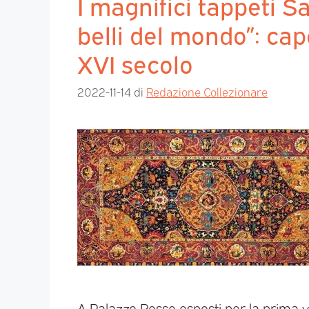
I magnifici tappeti S
belli del mondo”: cap
XVI secolo
2022-11-14
di
Redazione Collezionare
A Palazzo Rosso esposti per la prima vol