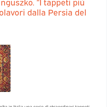
anguszko. “I tappeti più
olavori dalla Persia del
ta in Italia una serie di straordinari tappeti