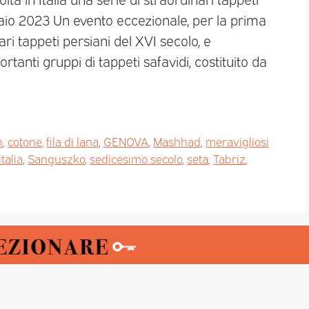
braio 2023 Un evento eccezionale, per la prima
ari tappeti persiani del XVI secolo, e
nti gruppi di tappeti safavidi, costituito da
n
,
cotone
,
fila di lana
,
GENOVA
,
Mashhad
,
meravigliosi
talia
,
Sanguszko
,
sedicesimo secolo
,
seta
,
Tabriz
,