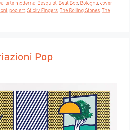
ea
,
arte moderna
,
Basquiat
,
Beat Bop
,
Bologna
,
cover
loni
,
pop art
,
Sticky Fingers
,
The Rolling Stones
,
The
riazioni Pop