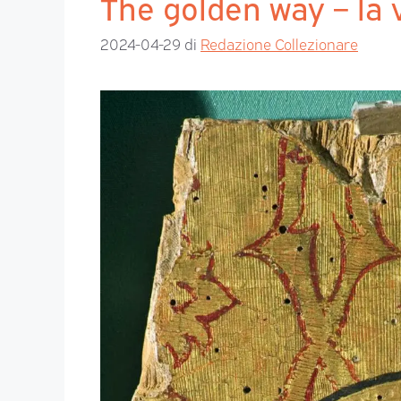
The golden way – la v
2024-04-29
di
Redazione Collezionare