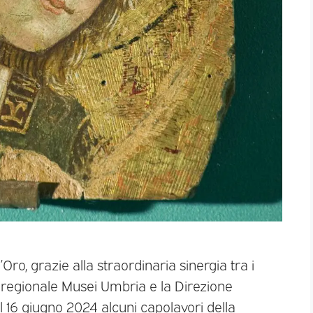
’Oro, grazie alla straordinaria sinergia tra i
 regionale Musei Umbria e la Direzione
l 16 giugno 2024 alcuni capolavori della