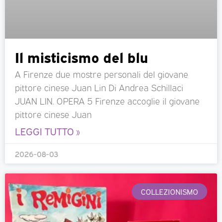
Il misticismo del blu
A Firenze due mostre personali del giovane
pittore cinese Juan Lin Di Andrea Schillaci
JUAN LIN. OPERA 5 Firenze accoglie il giovane
pittore cinese Juan
LEGGI TUTTO »
2026-08-03
COLLEZIONISMO