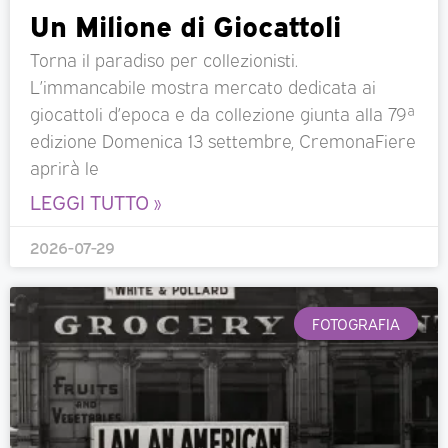
Un Milione di Giocattoli
Torna il paradiso per collezionisti.
L’immancabile mostra mercato dedicata ai
giocattoli d’epoca e da collezione giunta alla 79ª
edizione Domenica 13 settembre, CremonaFiere
aprirà le
LEGGI TUTTO »
2026-07-29
FOTOGRAFIA