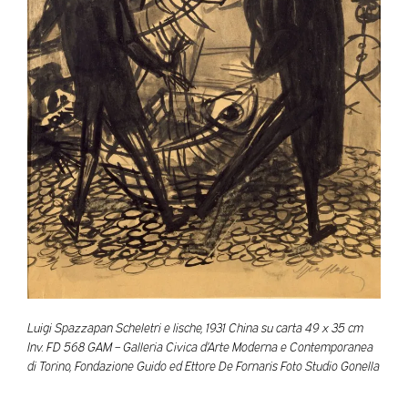
Luigi Spazzapan Scheletri e lische, 1931 China su carta 49 x 35 cm
Inv. FD 568 GAM – Galleria Civica d’Arte Moderna e Contemporanea
di Torino, Fondazione Guido ed Ettore De Fornaris Foto Studio Gonella