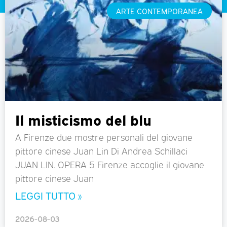
ARTE CONTEMPORANEA
Il misticismo del blu
A Firenze due mostre personali del giovane
pittore cinese Juan Lin Di Andrea Schillaci
JUAN LIN. OPERA 5 Firenze accoglie il giovane
pittore cinese Juan
LEGGI TUTTO »
2026-08-03