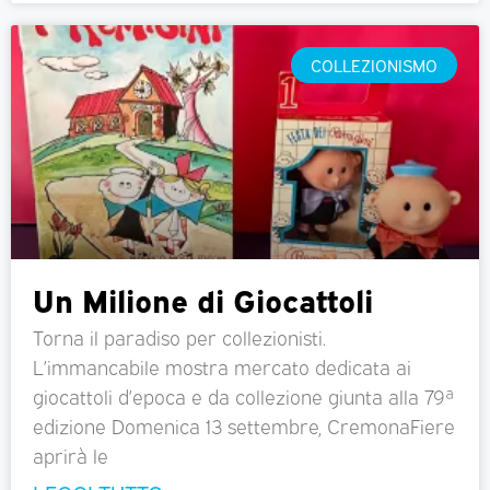
COLLEZIONISMO
Un Milione di Giocattoli
Torna il paradiso per collezionisti.
L’immancabile mostra mercato dedicata ai
giocattoli d’epoca e da collezione giunta alla 79ª
edizione Domenica 13 settembre, CremonaFiere
aprirà le