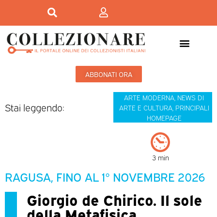
ABBONATI ORA
ARTE MODERNA
,
NEWS DI
Stai leggendo:
ARTE E CULTURA
,
PRINCIPALI
HOMEPAGE
3 min
RAGUSA, FINO AL 1° NOVEMBRE 2026
Giorgio de Chirico. Il sole
della Metafisica