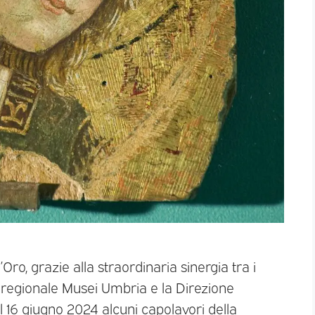
’Oro, grazie alla straordinaria sinergia tra i
 regionale Musei Umbria e la Direzione
l 16 giugno 2024 alcuni capolavori della