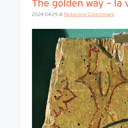
The golden way – la v
2024-04-29
di
Redazione Collezionare