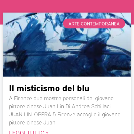
ARTE CONTEMPORANEA
Il misticismo del blu
A Firenze due mostre personali del giovane
pittore cinese Juan Lin Di Andrea Schillaci
JUAN LIN. OPERA 5 Firenze accoglie il giovane
pittore cinese Juan
LEGGI TUTTO »