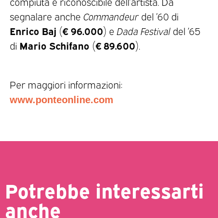
compiuta e riconoscibile dell’artista. Da
segnalare anche
Commandeur
del ’60 di
Enrico Baj
€ 96.000
(
) e
Dada Festival
del ’65
Mario Schifano
€ 89.600
di
(
).
Per maggiori informazioni:
www.ponteonline.com
Potrebbe interessarti
anche