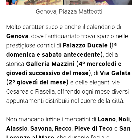
Genova, Piazza Matteotti
Molto caratteristico è anche il calendario di
Genova
, dove l’antiquariato trova spazio nelle
Palazzo Ducale (1ª
prestigiose cornici di
domenica e sabato antecedente)
, della
Galleria Mazzini (4º mercoledì e
storica
giovedì successivo del mese)
Via Galata
, di
(2º giovedì del mese)
e delle eleganti vie
Cesarea e Fiasella, offrendo ogni mese diversi
appuntamenti distribuiti nel cuore della città.
Loano
Noli
Non mancano infine i mercatini di
,
,
Alassio
Savona
Recco
Pieve di Teco
San
,
,
,
e
Lorenzo al Mare
, che durante l’estate