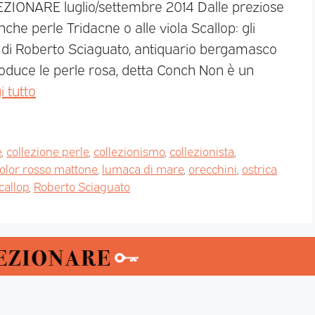
EZIONARE luglio/settembre 2014 Dalle preziose
nche perle Tridacne o alle viola Scallop: gli
e di Roberto Sciaguato, antiquario bergamasco
roduce le perle rosa, detta Conch Non è un
i tutto
e
,
collezione perle
,
collezionismo
,
collezionista
,
color rosso mattone
,
lumaca di mare
,
orecchini
,
ostrica
callop
,
Roberto Sciaguato