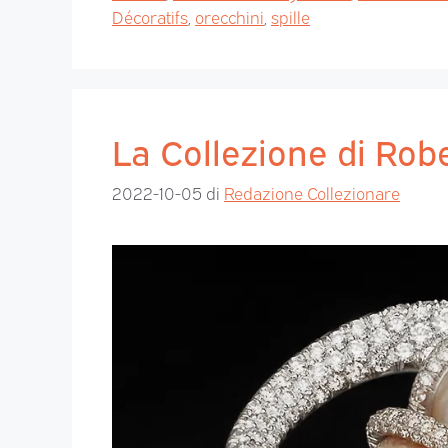
Décoratifs
,
orecchini
,
spille
La Collezione di Rob
2022-10-05
di
Redazione Collezionare