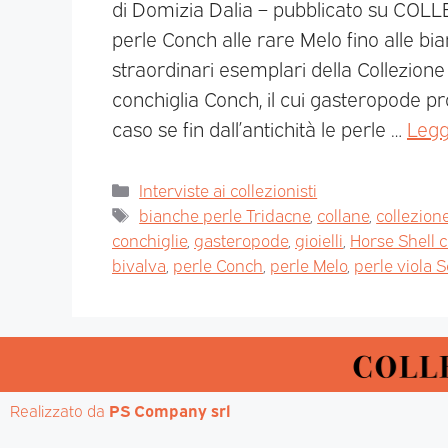
di Domizia Dalia – pubblicato su COLL
perle Conch alle rare Melo fino alle bia
straordinari esemplari della Collezion
conchiglia Conch, il cui gasteropode p
caso se fin dall’antichità le perle …
Legg
Interviste ai collezionisti
bianche perle Tridacne
,
collane
,
collezion
conchiglie
,
gasteropode
,
gioielli
,
Horse Shell 
bivalva
,
perle Conch
,
perle Melo
,
perle viola S
Realizzato da 
PS Company srl