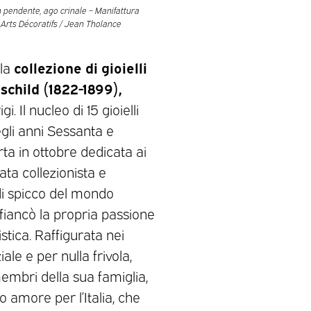
on pendente, ago crinale – Manifattura
 Arts Décoratifs / Jean Tholance
collezione di gioielli
 la
schild (1822-1899),
gi. Il nucleo di 15 gioielli
egli anni Sessanta e
ta in ottobre dedicata ai
ata collezionista e
di spicco del mondo
ffiancò la propria passione
istica. Raffigurata nei
ale e per nulla frivola,
membri della sua famiglia,
uo amore per l’Italia, che