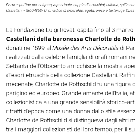
Parure: pettine per chignon, ago crinale, coppia di orecchini, collana, spilla c
Castellani – 1860-1862- Oro, radice di smeraldo, agata, onice e tartaruga ©Les
La Fondazione Luigi Rovati ospita fino al 3 marzo
Castellani della baronessa Charlotte de Roth
donati nel 1899 al
Musée des Arts Décoratifs
di Pari
realizzati dalla celebre famiglia di orafi romani n
Settanta dell’Ottocento arricchisce la mostra aper
«Tesori etruschi» della collezione Castellani. Raffin
mecenate, Charlotte de Rothschild fu una figura 
parigino ed europeo. Grande amante dell’Italia, a
collezionistica a una grande sensibilità storico-art
ritratti d’epoca come una donna dallo stile essenzi
Charlotte de Rothschild si distingueva dagli altri 
tra i maggiori collezionisti del loro tempo, per il s