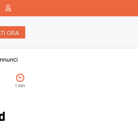
TI ORA
nnunci
1 min
d