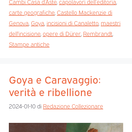
Cambi Casa d’Aste
,
capolavori dell’editoria
,
carte geografiche
,
Castello Mackenzie di
Genova
,
Goya
,
incisioni di Canaletto
,
maestri
dell'incisione
,
opere di Dürer
,
Rembrandt
,
Stampe antiche
Goya e Caravaggio:
verità e ribellione
2024-01-10
di
Redazione Collezionare