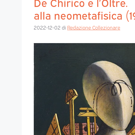
De Chirico e l’Oltre
alla neometafisica (1
2022-12-02
di
Redazione Collezionare