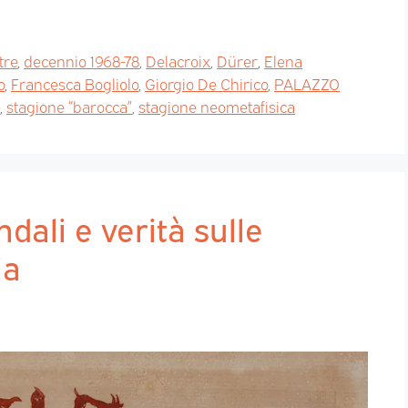
tre
,
decennio 1968-78
,
Delacroix
,
Dürer
,
Elena
o
,
Francesca Bogliolo
,
Giorgio De Chirico
,
PALAZZO
,
stagione “barocca”
,
stagione neometafisica
ndali e verità sulle
ia