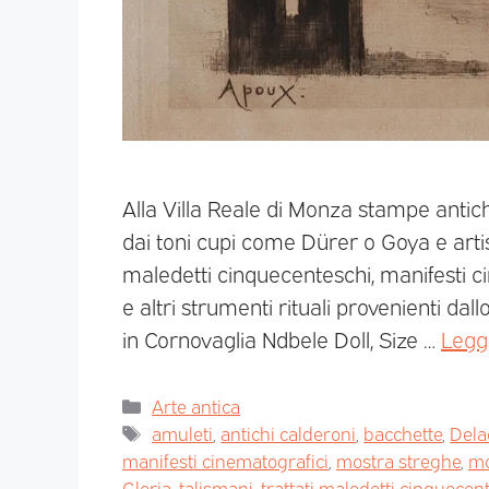
Alla Villa Reale di Monza stampe antich
dai toni cupi come Dürer o Goya e artis
maledetti cinquecenteschi, manifesti cin
e altri strumenti rituali provenienti da
in Cornovaglia Ndbele Doll, Size …
Leggi
Arte antica
amuleti
,
antichi calderoni
,
bacchette
,
Dela
manifesti cinematografici
,
mostra streghe
,
mo
Gloria
,
talismani
,
trattati maledetti cinquecen