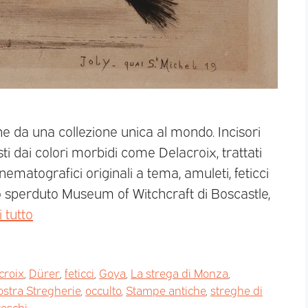
e da una collezione unica al mondo. Incisori
ti dai colori morbidi come Delacroix, trattati
ematografici originali a tema, amuleti, feticci
llo sperduto Museum of Witchcraft di Boscastle,
 tutto
croix
,
Dürer
,
feticci
,
Goya
,
La strega di Monza
,
stra Stregherie
,
occulto
,
Stampe antiche
,
streghe di
teschi