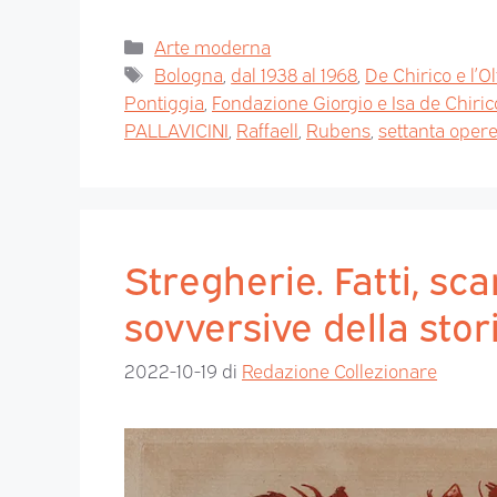
Arte moderna
Bologna
,
dal 1938 al 1968
,
De Chirico e l’Ol
Pontiggia
,
Fondazione Giorgio e Isa de Chiric
PALLAVICINI
,
Raffaell
,
Rubens
,
settanta opere
Stregherie. Fatti, sca
sovversive della stor
2022-10-19
di
Redazione Collezionare