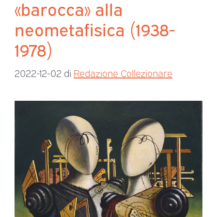
«barocca» alla
neometafisica (1938-
1978)
2022-12-02
di
Redazione Collezionare