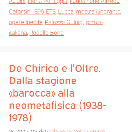
Acidini
,
Elena Pontiggia
,
Fondazione Alfredo
Catarsini 1899 ETS
,
Lucca
,
mostra itinerante
,
opere inedite
,
Palazzo Guinigi
,
pittura
italiana
,
Rodolfo Bona
De Chirico e l’Oltre.
Dalla stagione
«barocca» alla
neometafisica (1938-
1978)
2022-12-02
di
Redazione Collezionare