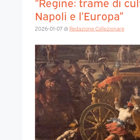
“Regine: trame di cul
Napoli e l’Europa”
2026-01-07
di
Redazione Collezionare