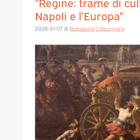
“Regine: trame di cul
Napoli e l’Europa”
2026-01-07
di
Redazione Collezionare