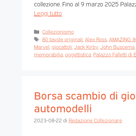
collezione. Fino al 9 marzo 2025 Palazzo 
Leggi tutto
Collezionismo
80 tavole originali
,
Alex Ross
,
AMAZING. 80
Marvel
,
giocattoli
,
Jack Kirby
,
John Buscema
memorabilia
,
oggettistica
,
Palazzo Falletti di 
Borsa scambio di gio
automodelli
2023-08-22
di
Redazione Collezionare