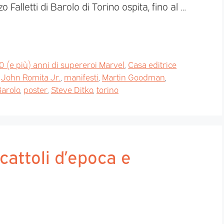
Falletti di Barolo di Torino ospita, fino al …
 (e più) anni di supereroi Marvel
,
Casa editrice
,
John Romita Jr.
,
manifesti
,
Martin Goodman
,
Barolo
,
poster
,
Steve Ditko
,
torino
cattoli d’epoca e