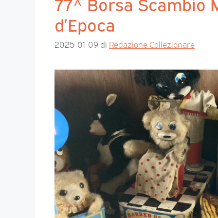
77^ Borsa Scambio Mo
d’Epoca
2025-01-09
di
Redazione Collezionare