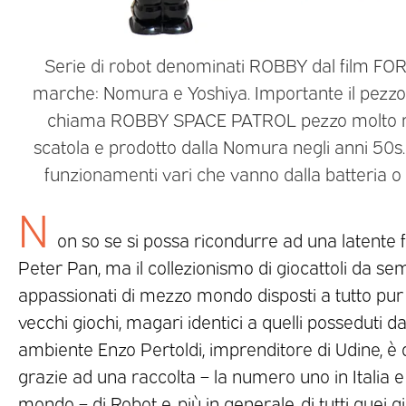
Serie di robot denominati ROBBY dal film FO
marche: Nomura e Yoshiya. Importante il pezzo c
chiama ROBBY SPACE PATROL pezzo molto ra
scatola e prodotto dalla Nomura negli anni 50s. a
funzionamenti vari che vanno dalla batteria o
N
on so se si possa ricondurre ad una latente 
Peter Pan, ma il collezionismo di giocattoli da sem
appassionati di mezzo mondo disposti a tutto pur 
vecchi giochi, magari identici a quelli posseduti d
ambiente Enzo Pertoldi, imprenditore di Udine, è 
grazie ad una raccolta – la numero uno in Italia e
mondo – di Robot e, più in generale, di tutti quei g