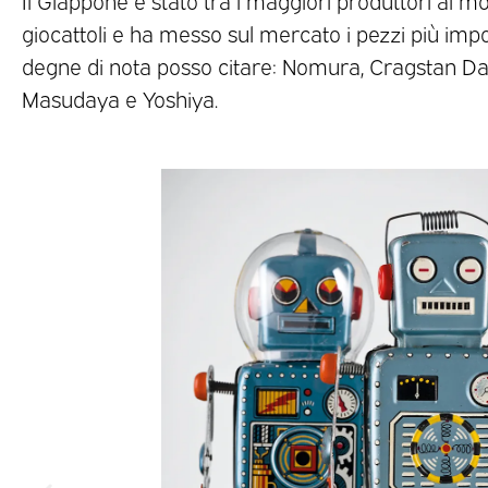
Il Giappone è stato tra i maggiori produttori al 
giocattoli e ha messo sul mercato i pezzi più impo
degne di nota posso citare: Nomura, Cragstan Da
Masudaya e Yoshiya.