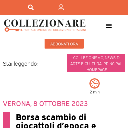
ABBONATI ORA
COLLEZIONISMO
,
NEWS DI
Stai leggendo:
ARTE E CULTURA
,
PRINCIPALI
HOMEPAGE
2 min
VERONA, 8 OTTOBRE 2023
Borsa scambio di
giocattoli d’epoca e