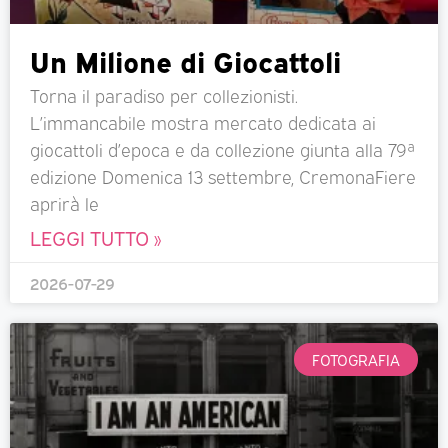
Un Milione di Giocattoli
Torna il paradiso per collezionisti.
L’immancabile mostra mercato dedicata ai
giocattoli d’epoca e da collezione giunta alla 79ª
edizione Domenica 13 settembre, CremonaFiere
aprirà le
LEGGI TUTTO »
2026-07-29
FOTOGRAFIA