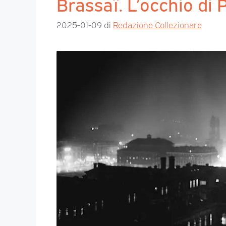
Brassaï. L’occhio di 
2025-01-09
di
Redazione Collezionare