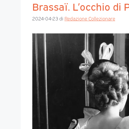
Brassaï. L’occhio di 
2024-04-23
di
Redazione Collezionare