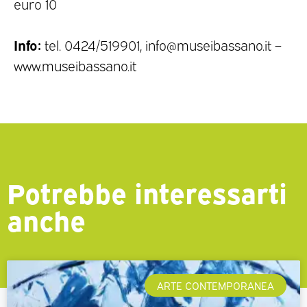
euro 10
Info:
tel. 0424/519901, info@museibassano.it –
www.museibassano.it
Potrebbe interessarti
anche
ARTE CONTEMPORANEA