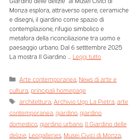
Giardino delle delizie” ai Musei Civici di
Monza esplora, attraverso opere, ceramiche
e disegni, il giardino come spazio di
contemplazione, rifugio simbolico e
metafora della riconciliazione tra uomo e
paesaggio urbano. Dal 6 setttembre 2025
La mostra Il Giardino …
Leggi tutto
Arte contemporanea
,
News di arte e
cultura
,
principali homepage
architettura
,
Archivio Ugo La Pietra
,
arte
contemporanea
,
giardino
,
giardino
domestico
,
giardino urbano
,
Il Giardino delle
delizie
,
Leogalleries
,
Musei Civici di Monza
,