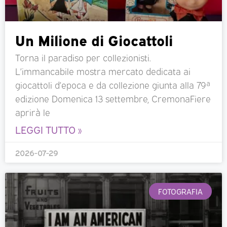
Un Milione di Giocattoli
Torna il paradiso per collezionisti.
L’immancabile mostra mercato dedicata ai
giocattoli d’epoca e da collezione giunta alla 79ª
edizione Domenica 13 settembre, CremonaFiere
aprirà le
LEGGI TUTTO »
2026-07-29
FOTOGRAFIA