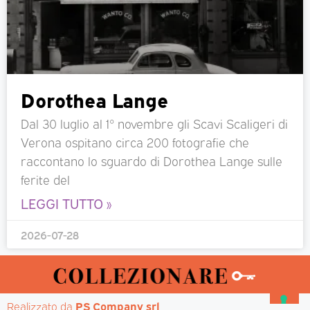
Dorothea Lange
Dal 30 luglio al 1° novembre gli Scavi Scaligeri di
Verona ospitano circa 200 fotografie che
raccontano lo sguardo di Dorothea Lange sulle
ferite del
LEGGI TUTTO »
2026-07-28
Realizzato da 
PS Company srl