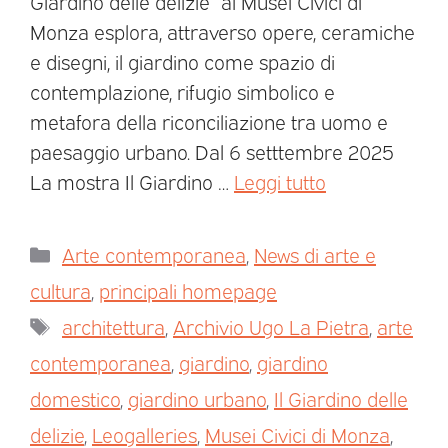
Giardino delle delizie” ai Musei Civici di
Monza esplora, attraverso opere, ceramiche
e disegni, il giardino come spazio di
contemplazione, rifugio simbolico e
metafora della riconciliazione tra uomo e
paesaggio urbano. Dal 6 setttembre 2025
La mostra Il Giardino …
Leggi tutto
Arte contemporanea
,
News di arte e
cultura
,
principali homepage
architettura
,
Archivio Ugo La Pietra
,
arte
contemporanea
,
giardino
,
giardino
domestico
,
giardino urbano
,
Il Giardino delle
delizie
,
Leogalleries
,
Musei Civici di Monza
,