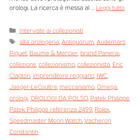
orologi. La ricerca è messa al …
Leggi tutto
Interviste ai collezionisti
alta orologeria
,
Antiquorum
,
Audemars
Piguet
,
Baume & Mercier
,
brand Panerai
,
collezione
,
collezionismo
,
collezionista
,
Eric
Clapton
,
imprenditore reggiano
,
IWC
,
Jaeger-LeCoultre
,
meccanismo
,
Omega
,
orologi
,
OROLOGI DA POLSO
,
Patek Philippe
,
Patek Philippe referenza 2499
,
Rolex
,
Speedmaster Moon Watch
,
Vacheron
Constantin