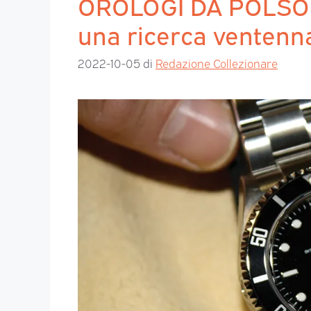
OROLOGI DA POLSO L
una ricerca ventenn
2022-10-05
di
Redazione Collezionare