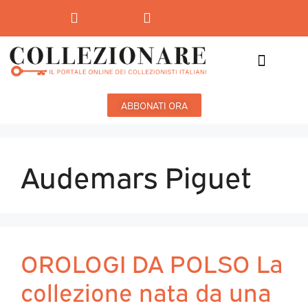
Mostre-Mercato
Mostre d’arte
ABBONATI ORA
Audemars Piguet
OROLOGI DA POLSO La
collezione nata da una