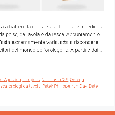
a a battere la consueta asta natalizia dedicata
i da polso, da tavola e da tasca. Appuntamento
Un’asta estremamente varia, atta a rispondere
citori del mondo dell’orologeria. A partire dai …
nt’Agostino
,
Longines
,
Nautilus 5726
,
Omega
,
asca
,
orologi da tavola
,
Patek Philippe
,
rari Day-Date
,