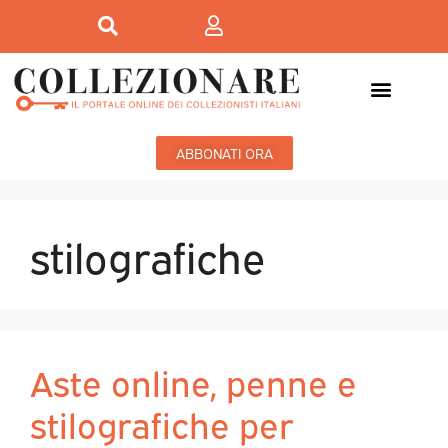
Mostre-Mercato
Mostre d’arte
ABBONATI ORA
stilografiche
Aste online, penne e
stilografiche per