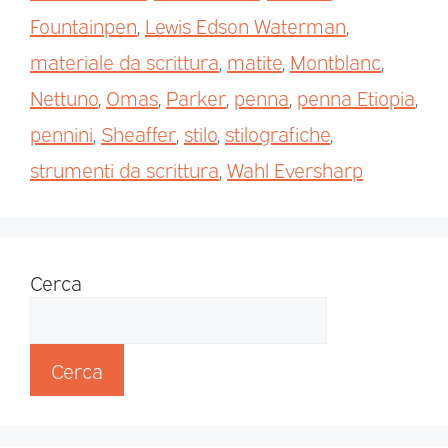
Fountainpen
,
Lewis Edson Waterman
,
materiale da scrittura
,
matite
,
Montblanc
,
Nettuno
,
Omas
,
Parker
,
penna
,
penna Etiopia
,
pennini
,
Sheaffer
,
stilo
,
stilografiche
,
strumenti da scrittura
,
Wahl Eversharp
Cerca
Cerca