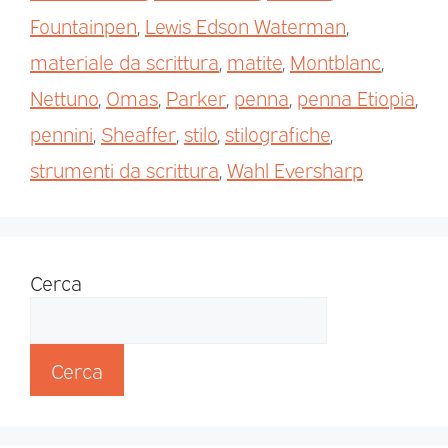
Fountainpen
,
Lewis Edson Waterman
,
materiale da scrittura
,
matite
,
Montblanc
,
Nettuno
,
Omas
,
Parker
,
penna
,
penna Etiopia
,
pennini
,
Sheaffer
,
stilo
,
stilografiche
,
strumenti da scrittura
,
Wahl Eversharp
Cerca
Cerca