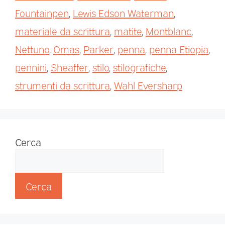
Fountainpen
,
Lewis Edson Waterman
,
materiale da scrittura
,
matite
,
Montblanc
,
Nettuno
,
Omas
,
Parker
,
penna
,
penna Etiopia
,
pennini
,
Sheaffer
,
stilo
,
stilografiche
,
strumenti da scrittura
,
Wahl Eversharp
Cerca
Cerca