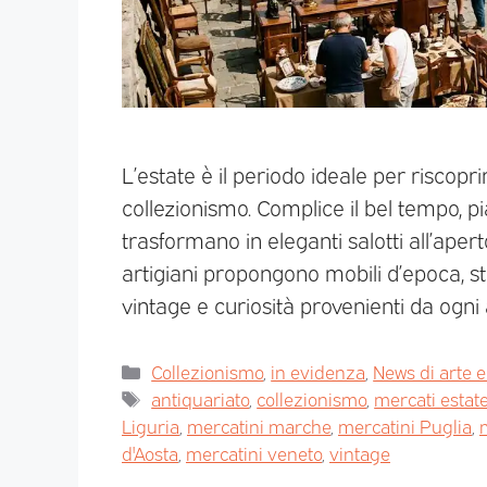
L’estate è il periodo ideale per riscopri
collezionismo. Complice il bel tempo, piaz
trasformano in eleganti salotti all’aperto
artigiani propongono mobili d’epoca, sta
vintage e curiosità provenienti da ogni 
Collezionismo
,
in evidenza
,
News di arte e
antiquariato
,
collezionismo
,
mercati estat
Liguria
,
mercatini marche
,
mercatini Puglia
,
d'Aosta
,
mercatini veneto
,
vintage