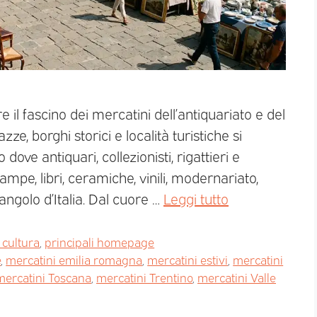
re il fascino dei mercatini dell’antiquariato e del
ze, borghi storici e località turistiche si
 dove antiquari, collezionisti, rigattieri e
mpe, libri, ceramiche, vinili, modernariato,
angolo d’Italia. Dal cuore …
Leggi tutto
 cultura
,
principali homepage
e
,
mercatini emilia romagna
,
mercatini estivi
,
mercatini
mercatini Toscana
,
mercatini Trentino
,
mercatini Valle