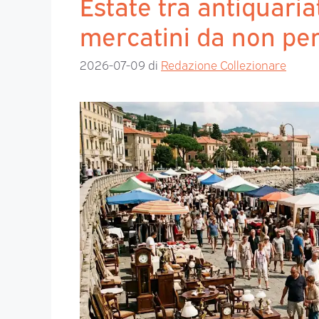
Estate tra antiquaria
mercatini da non pe
2026-07-09
di
Redazione Collezionare