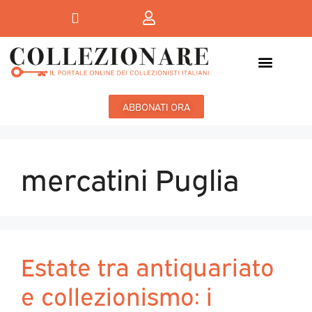
Mostre-Mercato
Mostre d’arte
ABBONATI ORA
mercatini Puglia
Estate tra antiquariato
e collezionismo: i