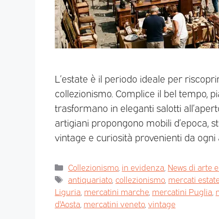
L’estate è il periodo ideale per riscopri
collezionismo. Complice il bel tempo, piaz
trasformano in eleganti salotti all’aperto
artigiani propongono mobili d’epoca, sta
vintage e curiosità provenienti da ogni 
Collezionismo
,
in evidenza
,
News di arte e
antiquariato
,
collezionismo
,
mercati estat
Liguria
,
mercatini marche
,
mercatini Puglia
,
d'Aosta
,
mercatini veneto
,
vintage