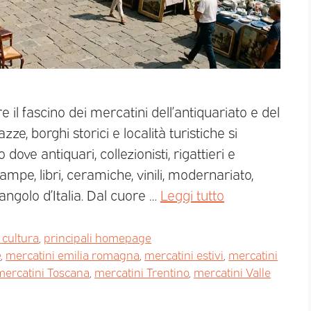
re il fascino dei mercatini dell’antiquariato e del
ze, borghi storici e località turistiche si
 dove antiquari, collezionisti, rigattieri e
mpe, libri, ceramiche, vinili, modernariato,
angolo d’Italia. Dal cuore …
Leggi tutto
 cultura
,
principali homepage
e
,
mercatini emilia romagna
,
mercatini estivi
,
mercatini
mercatini Toscana
,
mercatini Trentino
,
mercatini Valle