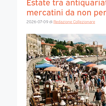
Estate tra antiquaria
mercatini da non pe
2026-07-09
di
Redazione Collezionare