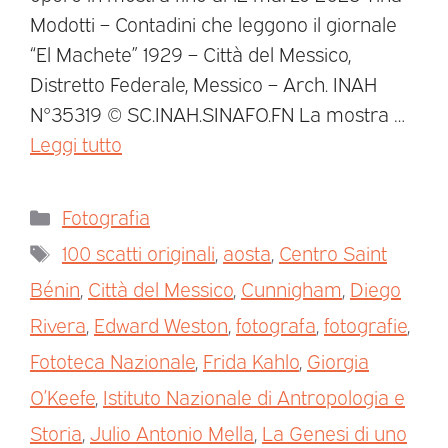
Modotti – Contadini che leggono il giornale
“El Machete” 1929 – Città del Messico,
Distretto Federale, Messico – Arch. INAH
N°35319 © SC.INAH.SINAFO.FN La mostra …
Leggi tutto
Fotografia
100 scatti originali
,
aosta
,
Centro Saint
Bénin
,
Città del Messico
,
Cunnigham
,
Diego
Rivera
,
Edward Weston
,
fotografa
,
fotografie
,
Fototeca Nazionale
,
Frida Kahlo
,
Giorgia
O’Keefe
,
Istituto Nazionale di Antropologia e
Storia
,
Julio Antonio Mella
,
La Genesi di uno