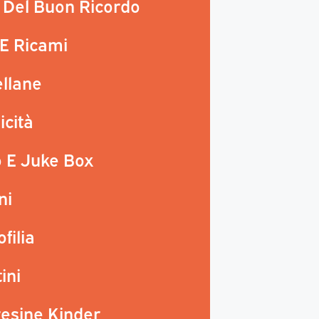
i Del Buon Ricordo
 E Ricami
llane
icità
 E Juke Box
ni
filia
ini
esine Kinder