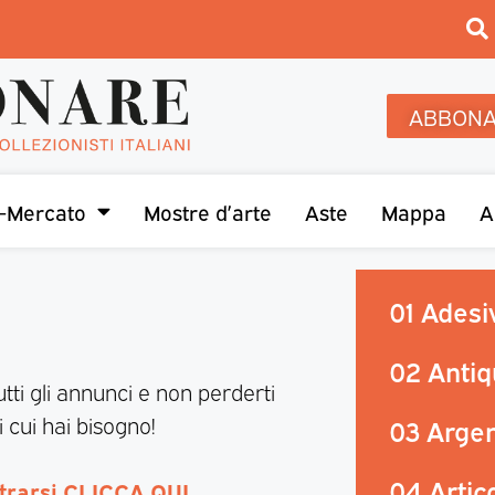
ABBONA
-Mercato
Mostre d’arte
Aste
Mappa
A
01 Adesiv
02 Antiq
utti gli annunci e non perderti
 cui hai bisogno!
03 Argen
04 Artic
strarsi CLICCA QUI