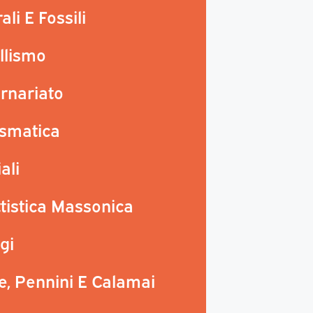
li E Fossili
llismo
rnariato
smatica
ali
tistica Massonica
gi
, Pennini E Calamai