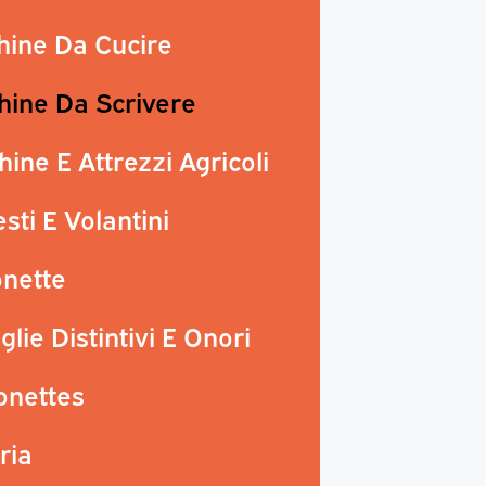
hine Da Cucire
hine Da Scrivere
ine E Attrezzi Agricoli
sti E Volantini
onette
lie Distintivi E Onori
onettes
ria