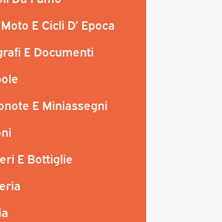
 Moto E Cicli D’ Epoca
rafi E Documenti
ole
onote E Miniassegni
ni
eri E Bottiglie
teria
ia