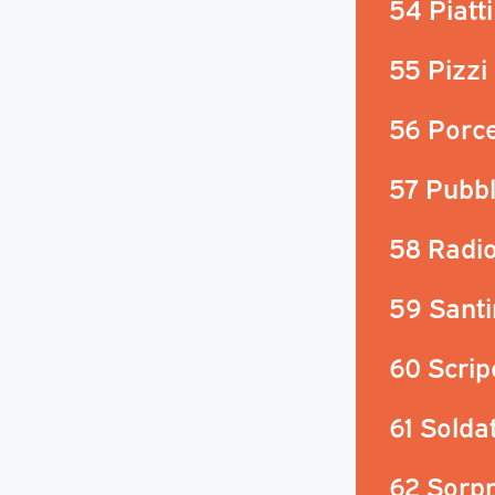
54 Piatt
55 Pizzi
56 Porce
57 Pubbl
58 Radio
59 Santi
60 Scripo
61 Soldat
62 Sorpr