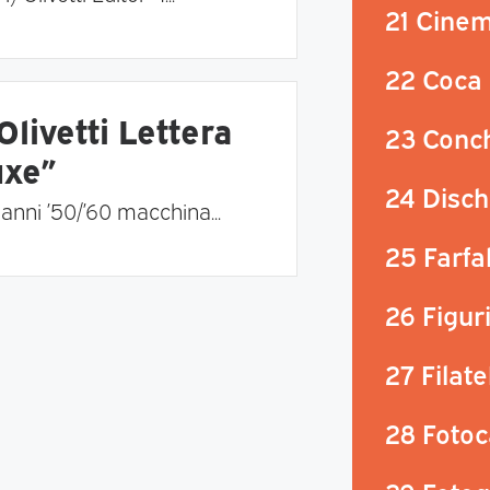
21 Cine
22 Coca 
livetti Lettera
23 Conch
uxe”
24 Disch
anni ’50/’60 macchina...
25 Farfal
26 Figur
27 Filate
28 Foto