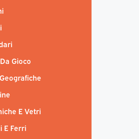
ni
i
dari
 Da Gioco
 Geografiche
line
iche E Vetri
 E Ferri