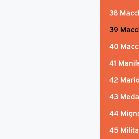
38 Macc
39 Macc
40 Macch
41 Manife
42 Mari
43 Medag
44 Mign
45 Milita