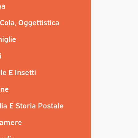
ma
Cola, Oggettistica
iglie
i
le E Insetti
ine
lia E Storia Postale
camere