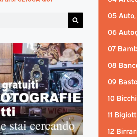
05 Auto,
06 Autog
07 Bamb
08 Banc
09 Basto
10 Bicchi
11 Bigiot
12 Birrar