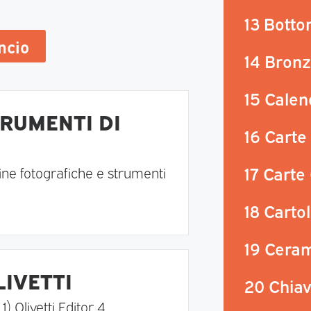
13 Botto
uncio
14 Bronz
15 Calen
RUMENTI DI
16 Carte
17 Carte
ine fotografiche e strumenti
18 Carto
19 Ceram
LIVETTI
20 Chiavi
 Olivetti Editor 4...