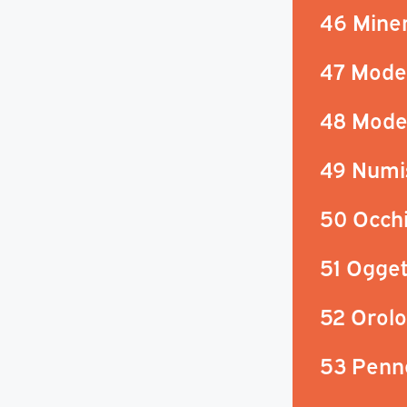
46 Minera
47 Mode
48 Mode
49 Numi
50 Occhi
51 Ogget
52 Orolo
53 Penne