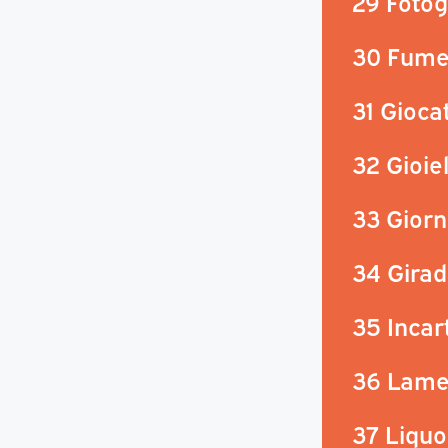
29 Fotog
30 Fumet
31 Giocat
32 Gioiel
33 Giorna
34 Girad
35 Incar
36 Lame
37 Liquor