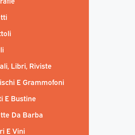
rafie
ti
toli
li
li, Libri, Riviste
ischi E Grammofoni
ti E Bustine
tte Da Barba
i E Vini