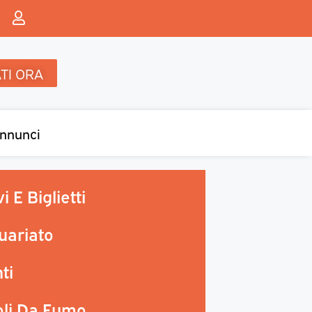
TI ORA
nnunci
i E Biglietti
uariato
ti
oli Da Fumo