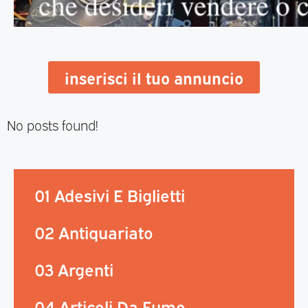
inserisci il tuo annuncio
No posts found!
01 Adesivi E Biglietti
02 Antiquariato
03 Argenti
04 Articoli Da Fumo