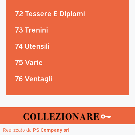
72 Tessere E Diplomi
73 Trenini
74 Utensili
75 Varie
76 Ventagli
Realizzato da 
PS Company srl