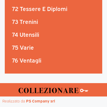
72 Tessere E Diplomi
73 Trenini
74 Utensili
75 Varie
76 Ventagli
Realizzato da 
PS Company srl