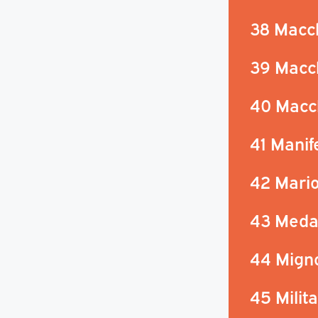
38 Macc
39 Macc
40 Macch
41 Manife
42 Mari
43 Medag
44 Mign
45 Milita