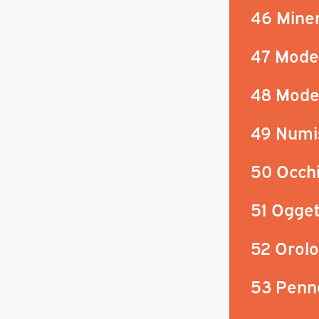
46 Minera
47 Mode
48 Mode
49 Numi
50 Occhi
51 Ogget
52 Orolo
53 Penne