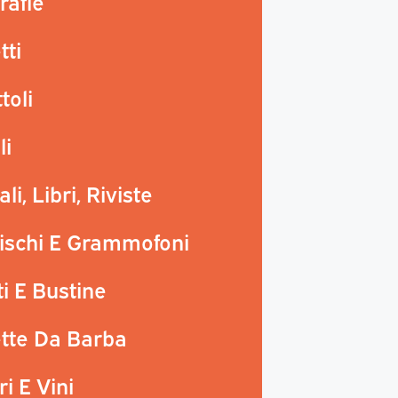
rafie
ti
toli
li
li, Libri, Riviste
ischi E Grammofoni
ti E Bustine
tte Da Barba
i E Vini