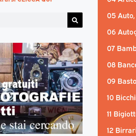
05 Auto,
06 Autog
07 Bamb
08 Banc
09 Basto
10 Bicchi
11 Bigiot
12 Birrar