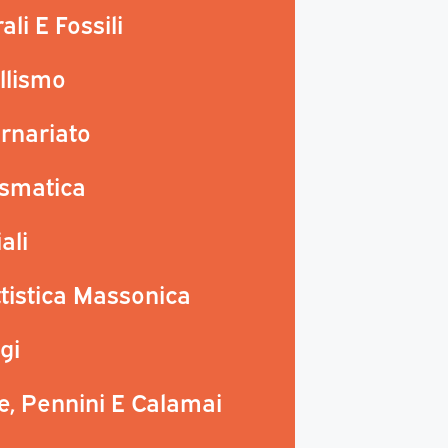
li E Fossili
llismo
rnariato
smatica
ali
tistica Massonica
gi
, Pennini E Calamai