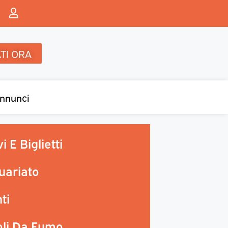
TI ORA
nnunci
i E Biglietti
uariato
ti
oli Da Fumo