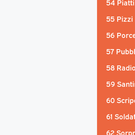
54 Piatt
55 Pizzi
56 Porce
57 Pubbl
58 Radio
59 Santi
60 Scripo
61 Soldat
62 Sorpr