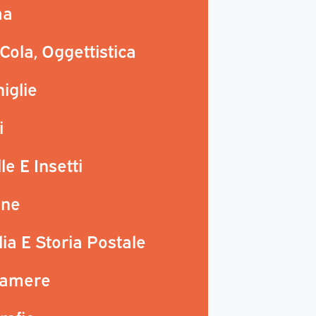
ma
Cola, Oggettistica
iglie
i
le E Insetti
ine
lia E Storia Postale
camere