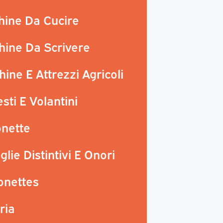
hine Da Cucire
hine Da Scrivere
ine E Attrezzi Agricoli
sti E Volantini
onette
lie Distintivi E Onori
onettes
ria