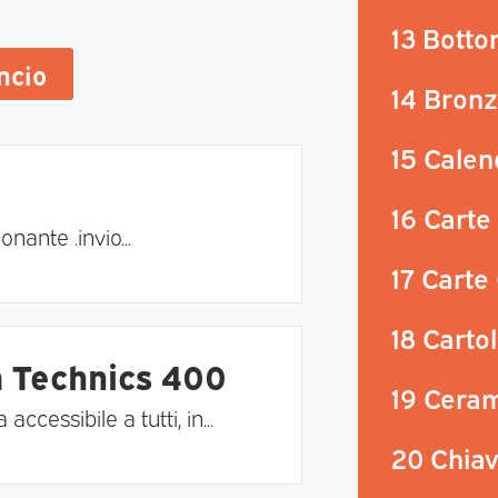
13 Botto
uncio
14 Bronz
15 Calen
16 Carte
ante .invio...
17 Carte
18 Carto
a Technics 400
19 Ceram
cessibile a tutti, in...
20 Chiavi