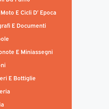
 Moto E Cicli D’ Epoca
rafi E Documenti
ole
onote E Miniassegni
ni
eri E Bottiglie
teria
ia