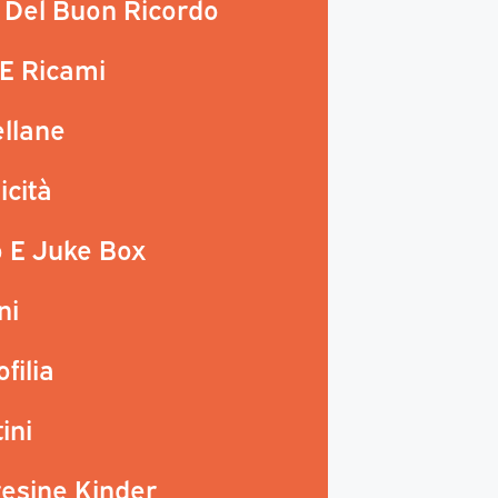
i Del Buon Ricordo
 E Ricami
llane
icità
 E Juke Box
ni
filia
ini
esine Kinder