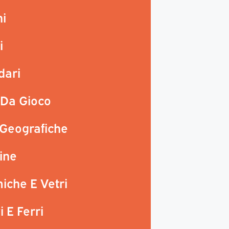
ni
i
dari
 Da Gioco
 Geografiche
line
iche E Vetri
 E Ferri