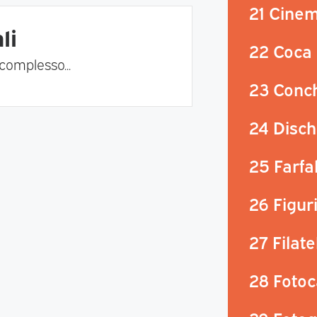
21 Cine
li
22 Coca 
 complesso...
23 Conch
24 Disch
25 Farfal
26 Figur
27 Filate
28 Foto