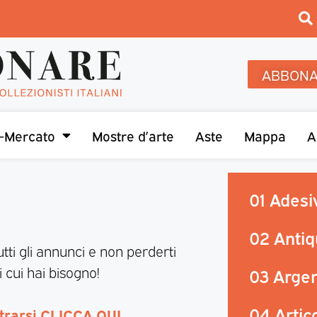
ABBONA
-Mercato
Mostre d’arte
Aste
Mappa
A
01 Adesiv
02 Antiq
utti gli annunci e non perderti
 cui hai bisogno!
03 Argen
04 Artic
strarsi CLICCA QUI