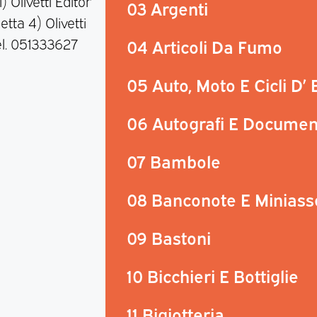
 Olivetti Editor
03 Argenti
etta 4) Olivetti
el. 051333627
04 Articoli Da Fumo
05 Auto, Moto E Cicli D’
06 Autografi E Documen
07 Bambole
08 Banconote E Miniass
09 Bastoni
10 Bicchieri E Bottiglie
11 Bigiotteria