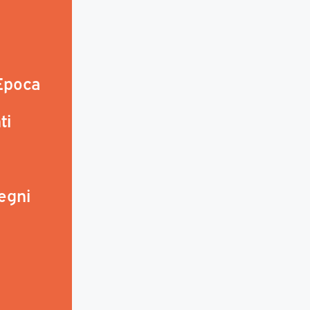
 Epoca
ti
egni