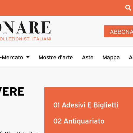
ABBONA
-Mercato
Mostre d’arte
Aste
Mappa
A
VERE
01 Adesivi E Biglietti
02 Antiquariato