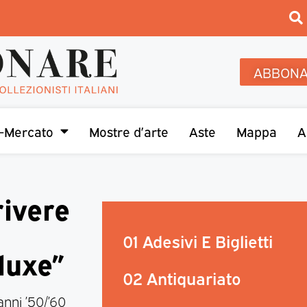
ABBONA
-Mercato
Mostre d’arte
Aste
Mappa
A
ivere
01 Adesivi E Biglietti
luxe”
02 Antiquariato
nni ’50/’60