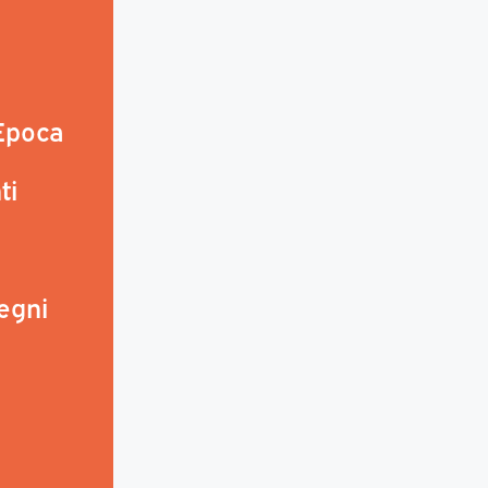
 Epoca
ti
egni