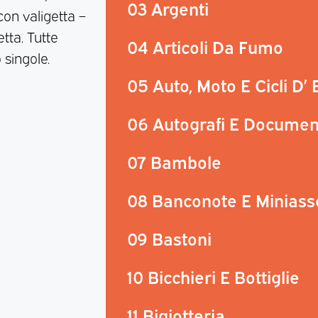
03 Argenti
on valigetta –
tta. Tutte
04 Articoli Da Fumo
 singole.
05 Auto, Moto E Cicli D’
06 Autografi E Documen
07 Bambole
08 Banconote E Miniass
09 Bastoni
10 Bicchieri E Bottiglie
11 Bigiotteria