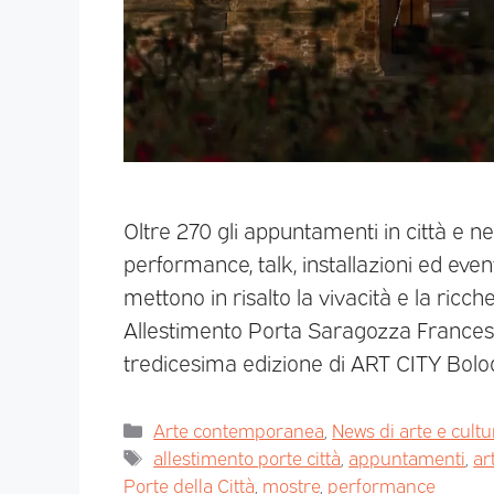
Oltre 270 gli appuntamenti in città e ne
performance, talk, installazioni ed event
mettono in risalto la vivacità e la ricc
Allestimento Porta Saragozza Francesc
tredicesima edizione di ART CITY Bol
Arte contemporanea
,
News di arte e cultu
allestimento porte città
,
appuntamenti
,
ar
Porte della Città
,
mostre
,
performance