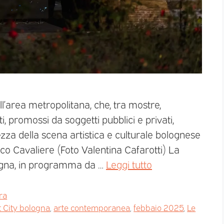
ll’area metropolitana, che, tra mostre,
i, promossi da soggetti pubblici e privati,
hezza della scena artistica e culturale bolognese
o Cavaliere (Foto Valentina Cafarotti) La
ogna, in programma da …
Leggi tutto
ra
t City bologna
,
arte contemporanea
,
febbaio 2025
,
Le