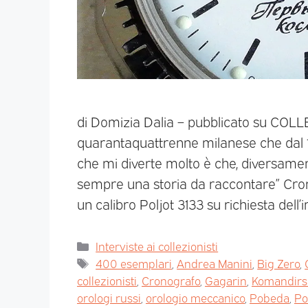
di Domizia Dalia – pubblicato su COL
quarantaquattrenne milanese che dal 1
che mi diverte molto è che, diversamente
sempre una storia da raccontare” Cron
un calibro Poljot 3133 su richiesta dell
Interviste ai collezionisti
400 esemplari
,
Andrea Manini
,
Big Zero
,
collezionisti
,
Cronografo
,
Gagarin
,
Komandirs
orologi russi
,
orologio meccanico
,
Pobeda
,
Po