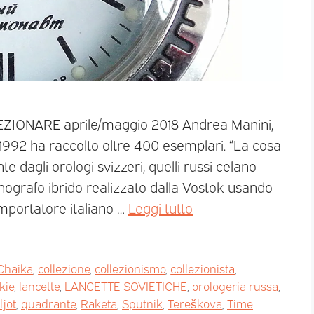
LEZIONARE aprile/maggio 2018 Andrea Manini,
992 ha raccolto oltre 400 esemplari. “La cosa
 dagli orologi svizzeri, quelli russi celano
ografo ibrido realizzato dalla Vostok usando
’importatore italiano …
Leggi tutto
Chaika
,
collezione
,
collezionismo
,
collezionista
,
kie
,
lancette
,
LANCETTE SOVIETICHE
,
orologeria russa
,
ljot
,
quadrante
,
Raketa
,
Sputnik
,
Tereškova
,
Time