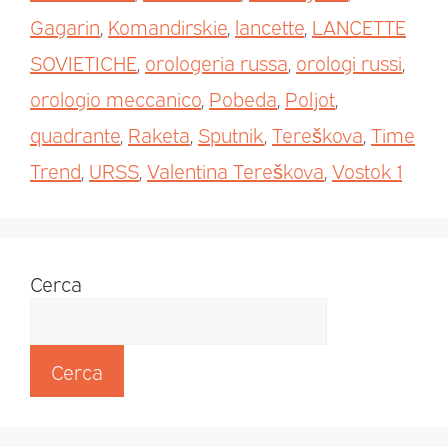
Gagarin
,
Komandirskie
,
lancette
,
LANCETTE
SOVIETICHE
,
orologeria russa
,
orologi russi
,
orologio meccanico
,
Pobeda
,
Poljot
,
quadrante
,
Raketa
,
Sputnik
,
Tereškova
,
Time
Trend
,
URSS
,
Valentina Tereškova
,
Vostok 1
Cerca
Cerca