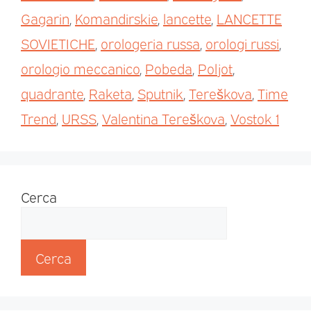
Gagarin
,
Komandirskie
,
lancette
,
LANCETTE
SOVIETICHE
,
orologeria russa
,
orologi russi
,
orologio meccanico
,
Pobeda
,
Poljot
,
quadrante
,
Raketa
,
Sputnik
,
Tereškova
,
Time
Trend
,
URSS
,
Valentina Tereškova
,
Vostok 1
Cerca
Cerca