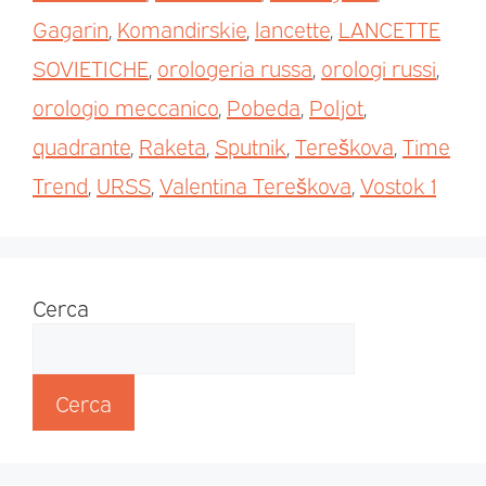
Gagarin
,
Komandirskie
,
lancette
,
LANCETTE
SOVIETICHE
,
orologeria russa
,
orologi russi
,
orologio meccanico
,
Pobeda
,
Poljot
,
quadrante
,
Raketa
,
Sputnik
,
Tereškova
,
Time
Trend
,
URSS
,
Valentina Tereškova
,
Vostok 1
Cerca
Cerca